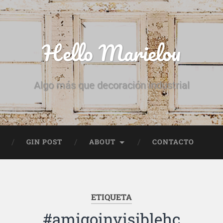
Hello Marielou
Algo más que decoración industrial
GIN POST
ABOUT
CONTACTO
ETIQUETA
#amigoinvisiblehc