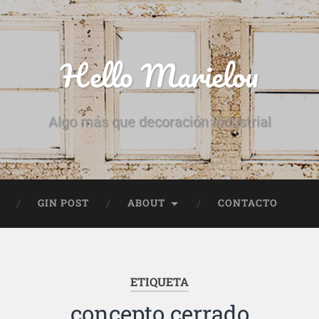
Hello Marielou
Algo más que decoración industrial
GIN POST
ABOUT
CONTACTO
ETIQUETA
concepto cerrado