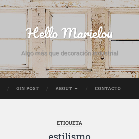
Hello Marielou
Algo más que decoración industrial
GIN POST
ABOUT
CONTACTO
ETIQUETA
estilismo