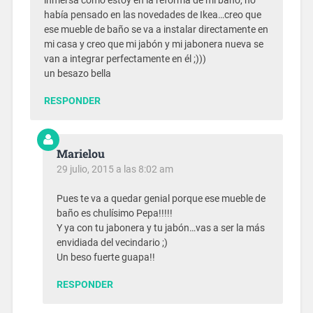
inmersa como estoy en la reforma de mi baño, no
había pensado en las novedades de Ikea…creo que
ese mueble de baño se va a instalar directamente en
mi casa y creo que mi jabón y mi jabonera nueva se
van a integrar perfectamente en él ;)))
un besazo bella
RESPONDER
Marielou
29 julio, 2015 a las 8:02 am
Pues te va a quedar genial porque ese mueble de
baño es chulísimo Pepa!!!!!
Y ya con tu jabonera y tu jabón…vas a ser la más
envidiada del vecindario ;)
Un beso fuerte guapa!!
RESPONDER