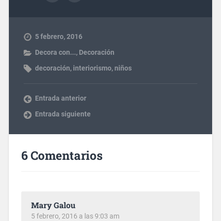
5 febrero, 2016
Decora con...
,
Decoración
decoración
,
interiorismo
,
niños
Entrada anterior
Entrada siguiente
6 Comentarios
Mary Galou
5 febrero, 2016 a las 9:03 am