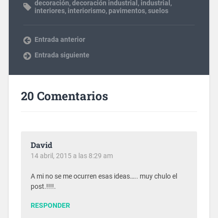
decoración
,
decoración industrial
,
industrial
,
interiores
,
interiorismo
,
pavimentos
,
suelos
Entrada anterior
Entrada siguiente
20 Comentarios
David
14 abril, 2015 a las 8:29 am
A mi no se me ocurren esas ideas….. muy chulo el
post.!!!!.
RESPONDER