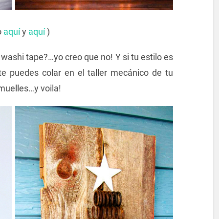
o
aquí
y
aquí
)
ashi tape?…yo creo que no! Y si tu estilo es
te puedes colar en el taller mecánico de tu
muelles…y voila!