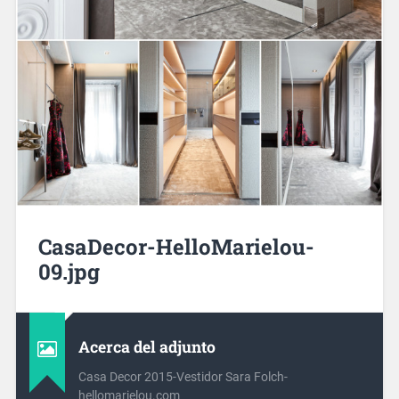
CasaDecor-HelloMarielou-
09.jpg
Acerca del adjunto
Casa Decor 2015-Vestidor Sara Folch-
hellomarielou.com