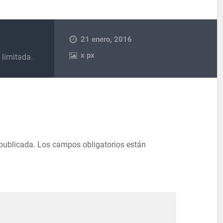
21 enero, 2016
x
px
limitada.
 publicada.
Los campos obligatorios están