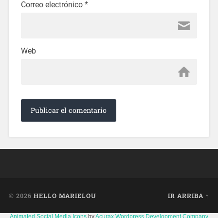
Correo electrónico
*
Web
© 2026
HELLO MARIELOU
IR ARRIBA ↑
Animated Social Media Icons
by
Acurax Wordpress Development Company