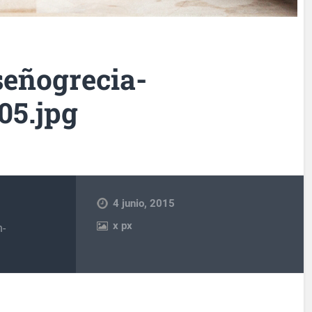
eñogrecia-
05.jpg
4 junio, 2015
x
px
n-