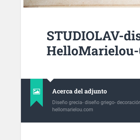
STUDIOLAV-dis
HelloMarielou-
Acerca del adjunto
Diseño grecia- diseño griego- decoració
hellomarielou.com