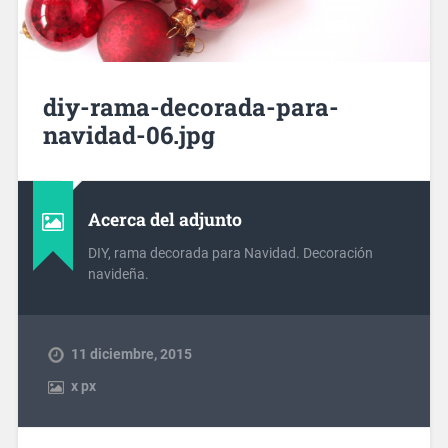
diy-rama-decorada-para-
navidad-06.jpg
Acerca del adjunto
DIY, rama decorada para Navidad. Decoración
navideña.
11 diciembre, 2015
x
px