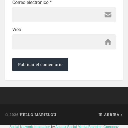
Correo electrónico
*
Web
© 2026
HELLO MARIELOU
IR ARRIBA ↑
Social Network Integration
by
Acurax Social Media Branding Company