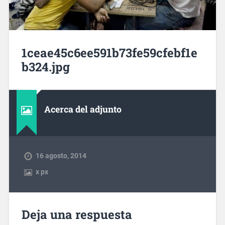
1ceae45c6ee591b73fe59cfebf1e
b324.jpg
Acerca del adjunto
16 agosto, 2014
x
px
Deja una respuesta