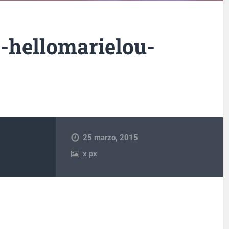
-hellomarielou-
25 marzo, 2015
x
px