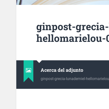
ginpost-grecia
hellomarielou-
Acerca del adjunto
ginpost-grecia-lunademiel-hellomarielo