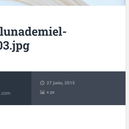
-lunademiel-
03.jpg
27 junio, 2015
x
px
u.com