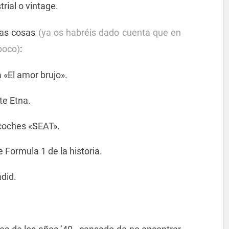
rial o vintage.
tas cosas
(ya os habréis dado cuenta que en
poco)
:
 «El amor brujo».
te Etna.
coches «SEAT».
 Formula 1 de la historia.
did.