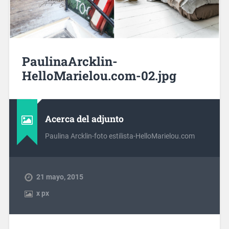
PaulinaArcklin-
HelloMarielou.com-02.jpg
Acerca del adjunto
Paulina Arcklin-foto estilista-HelloMarielou.com
21 mayo, 2015
x
px