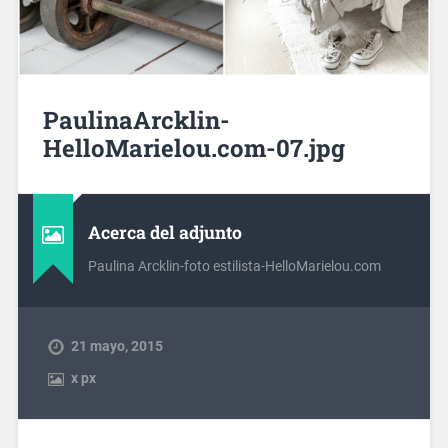
PaulinaArcklin-
HelloMarielou.com-07.jpg
Acerca del adjunto
Paulina Arcklin-foto estilista-HelloMarielou.com
21 mayo, 2015
x
px