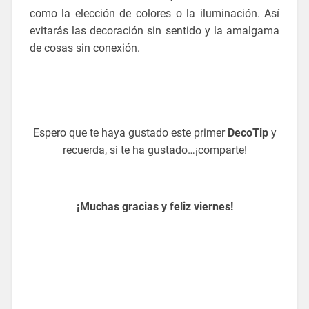
como la elección de colores o la iluminación. Así
evitarás las decoración sin sentido y la amalgama
de cosas sin conexión.
deco tips
blog decoracion
deco tips
Espero que te haya gustado este primer
DecoTip
y
recuerda, si te ha gustado…¡comparte!
deco tips
¡Muchas gracias y feliz viernes!
blog decoracion
deco tips