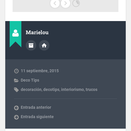
Marielou
11 septiembre, 2015
Deco Tips
decoración
,
decotips
,
interiorismo
,
trucos
Entrada anterior
Entrada siguiente