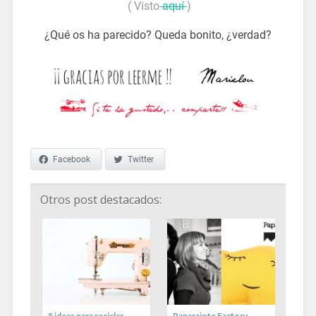
( Visto
aquí
)
¿Qué os ha parecido? Queda bonito, ¿verdad?
Facebook
Twitter
Otros post destacados:
para
5 ideas para reciclar
Paparajote Factory,
3 su