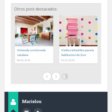
Otros post destacados:
as de
Vivienda con bóveda
Vinilos infantiles para la
Gin-
catalana
habitación de Zoe
por 
en e
06-05-2016
05-02-2016
30-0
Marielou