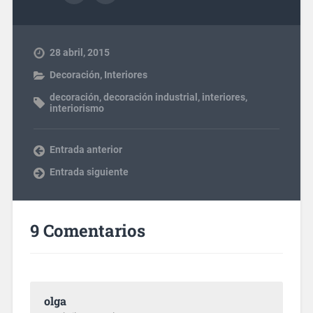
28 abril, 2015
Decoración
,
Interiores
decoración
,
decoración industrial
,
interiores
,
interiorismo
Entrada anterior
Entrada siguiente
9 Comentarios
olga