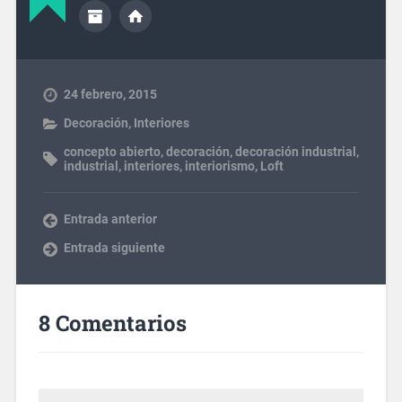
24 febrero, 2015
Decoración
,
Interiores
concepto abierto
,
decoración
,
decoración industrial
,
industrial
,
interiores
,
interiorismo
,
Loft
Entrada anterior
Entrada siguiente
8 Comentarios