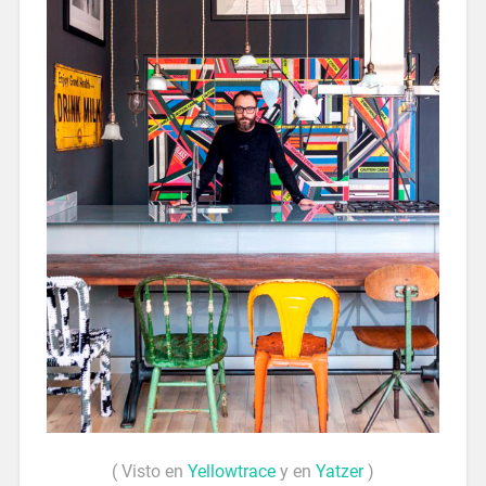
( Visto en
Yellowtrace
y en
Yatzer
)