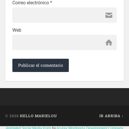
Correo electrónico
*
Web
© 2026
HELLO MARIELOU
IR ARRIBA ↑
Animated Social Media Icons
by
Acurax Wordpress Development Company