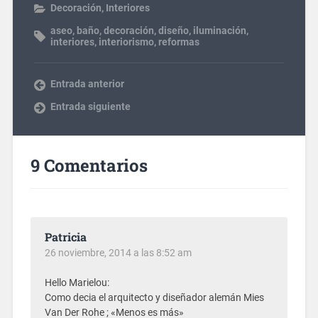
Decoración
,
Interiores
aseo
,
baño
,
decoración
,
diseño
,
iluminación
,
interiores
,
interiorismo
,
reformas
Entrada anterior
Entrada siguiente
9 Comentarios
Patricia
26 noviembre, 2014 a las 8:52 am
Hello Marielou:
Como decia el arquitecto y diseñador alemán Mies
Van Der Rohe ; «Menos es más»