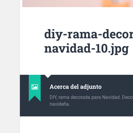
diy-rama-deco
navidad-10.jpg
Acerca del adjunto
DIY, rama decorada para Navidad. Deco
navideña.