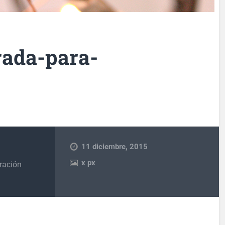
rada-para-
11 diciembre, 2015
x
px
ración