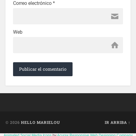
Correo electrónico
*
Web
© 2026
HELLO MARIELOU
IR ARRIBA ↑
Animated Social Media Icons
by
Acurax Responsive Web Designing Company