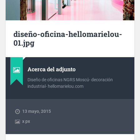
diseño-oficina-hellomarielou-
01.jpg
Acerca del adjunto
Diseño de oficinas NGRS Moscú- decoración
industrial- hellomarielou.com
13 mayo, 2015
x
px