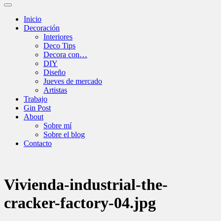
Alternar
el
Inicio
campo
Decoración
de
Interiores
búsqueda
Deco Tips
Decora con…
DIY
Diseño
Jueves de mercado
Artistas
Trabajo
Gin Post
About
Sobre mí
Sobre el blog
Contacto
Vivienda-industrial-the-
cracker-factory-04.jpg